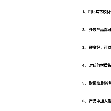
ergo环氧树脂结构胶
1、相比其它胶材
德莎tesa
关东化成
2、 多数产品都可
Molykote(磨力可)
日本AUTO化工
3、 硬度好，可
野川化学
4、 对任何材质皆
harves哈维斯
3M胶带
5、 耐候性,耐
美国氰特CTTEC
Sankol(岸本)
6、 产品中加入
乐泰 Loctite