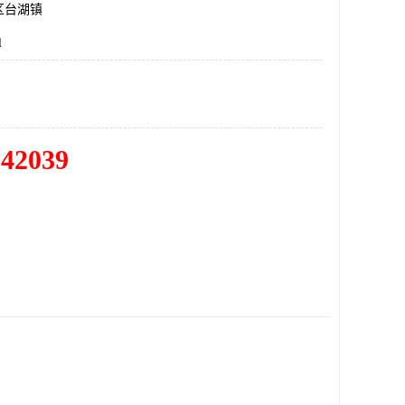
区台湖镇
l
342039