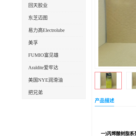
回天胶业
东芝迈图
易力高Electrolube
美孚
FUMIO富见雄
Araldite爱牢达
美国NYE润滑油
把兄弟
产品描述
天山可塞新
鼎恒达
日立化成
一)丙烯酸树脂系列: