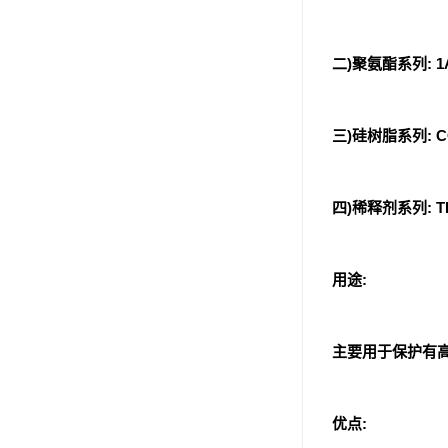
可赛新
施敏打硬,superx80
二)聚氨酯系列: 1A
美国PERMATEX胶粘剂
三)硅树脂系列: CO
ergo.厌氧胶
索尼化学
四)稀释剂系列: TH
日本threebond胶粘剂
德国克鲁勃（KLUBE）
用途:
双键
韩国东部化学
主要用于保护有高
德国Wurth集团Kislin
优点:
ergo.丙烯酸结构胶