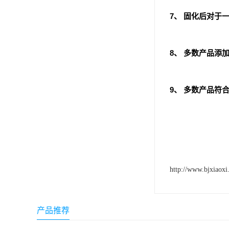
小西 KONISHI
7、 固化后对于
三键Threebond
8、 多数产品添加
信越 shinetsu
道康宁Dow Corning
9、 多数产品符合U
humiseal三防漆,1B31
http://www.bjxiaoxi
产品推荐