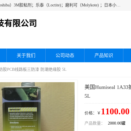
经销美国道康宁（DOW CORNING）硅胶；通用/东芝（GE/Toshiba）3M胶粘剂；乐泰（Loctite)；磨利可（Molykote) ；日本小西（KONISHI）硅胶；施敏打硬,硅胶；信越 产品；关东化成防潮披腹胶 ；三键；索尼；韩国Diabond，等各种电子电机电器进口硅胶产品、硅脂、硅油，经销美国道康宁（DOW CORNING）硅胶等
技有限公司
关于我们
公司动态
产品知识
胶 三防胶PCB线路板三防漆 防潮绝缘胶 5L
美国Humiseal 
5L
1100.00
价格：￥
产品数量：
2000.00罐