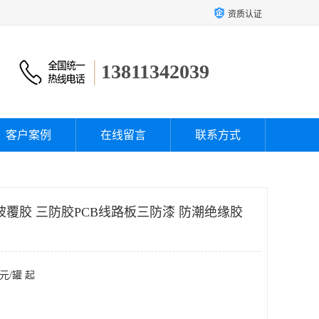
资质认证
13811342039
客户案例
在线留言
联系方式
1A33披覆胶 三防胶PCB线路板三防漆 防潮绝缘胶
元/罐 起