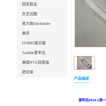
回天胶业
东芝迈图
易力高Electrolube
美孚
FUMIO富见雄
Araldite爱牢达
美国NYE润滑油
把兄弟
产品描述
天山可塞新
鼎恒达
爱牢达2014-
日立化成