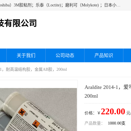
经销美国道康宁（DOW CORNING）硅胶；通用/东芝（GE/Toshiba）3M胶粘剂；乐泰（Loctite)；磨利可（Molykote) ；日本小西（KONISHI）硅胶；施敏打硬,硅胶；信越 产品；关东化成防潮披腹胶 ；三键；索尼；韩国Diabond，等各种电子电机电器进口硅胶产品、硅脂、硅油，经销美国道康宁（DOW CORNING）硅胶等
技有限公司
关于我们
公司动态
产品知识
达2014-1，耐高温结构胶，金属AB胶，200ml
Araldite 201
200ml
220.00
价格：￥
元
产品数量：
1000.00支