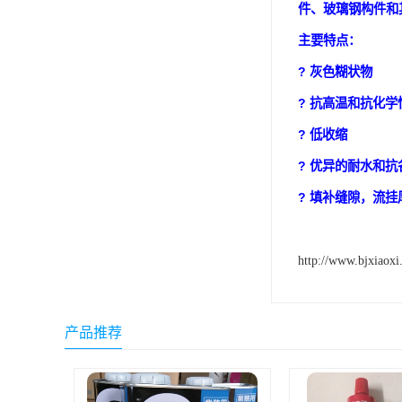
件、玻璃钢构件和
可赛新
主要特点：
施敏打硬,superx80
? 灰色糊状物
美国PERMATEX胶粘剂
? 抗高温和抗化学
ergo.厌氧胶
? 低收缩
索尼化学
? 优异的耐水和
? 填补缝隙，流挂
日本threebond胶粘剂
德国克鲁勃（KLUBE）
http://www.bjxiaoxi
双键
韩国东部化学
产品推荐
德国Wurth集团Kislin
ergo.丙烯酸结构胶