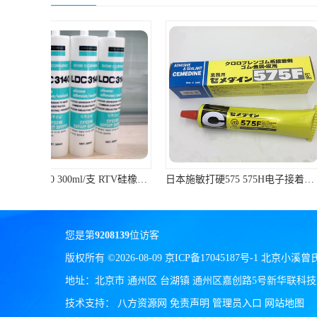
ergo环氧树脂结构胶
德莎tesa
关东化成
Molykote(磨力可)
日本AUTO化工
野川化学
日本施敏打硬575 575H电子接着剂施敏打硬环保型喇叭胶575F 黄胶
harves哈维斯
3M胶带
您是第
9208139
位访客
美国氰特CTTEC
版权所有 ©2026-08-09
京ICP备17045187号-1
北京小溪曾
Sankol(岸本)
地址：北京市 通州区 台湖镇 通州区嘉创路5号新华联科技大
技术支持：
八方资源网
免责声明
管理员入口
网站地图
乐泰 Loctite