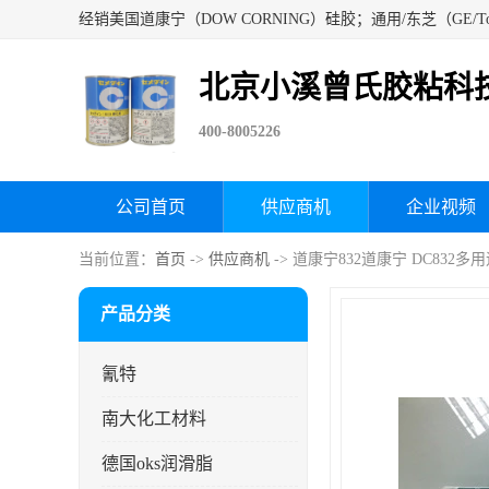
北京小溪曾氏胶粘科
400-8005226
公司首页
供应商机
企业视频
当前位置：
首页
->
供应商机
-> 道康宁832道康宁 DC832
产品分类
氰特
南大化工材料
德国oks润滑脂