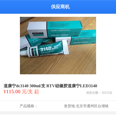
供应商机
道康宁dc3140 300ml/支 RTV硅橡胶道康宁LED3140
¥
115.00
元/支 起
浏览次数：
10152
次
产品规格：
发货地:
北京市通州区台湖镇